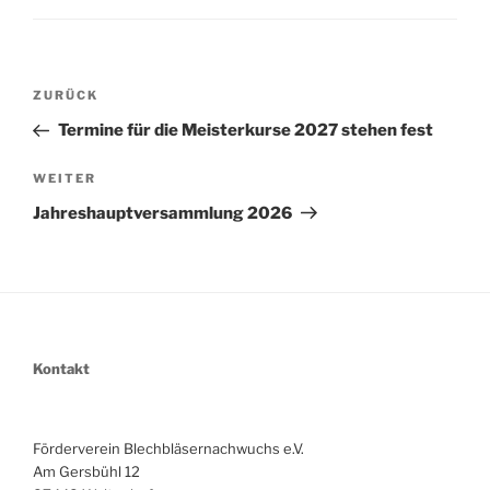
Beitragsnavigation
Vorheriger
ZURÜCK
Beitrag
Termine für die Meisterkurse 2027 stehen fest
Nächster
WEITER
Beitrag
Jahreshauptversammlung 2026
Kontakt
Förderverein Blechbläsernachwuchs e.V.
Am Gersbühl 12