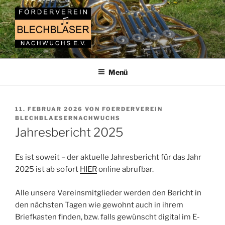
Zum
Inhalt
springen
FÖRDERVEREIN
Gemeinnütziger Verein zur Förderung junger, talentierter
Nachwuchsmusiker
BLECHBLÄSERNACHWUCHS
Menü
VERÖFFENTLICHT
11. FEBRUAR 2026
VON
FOERDERVEREIN
AM
BLECHBLAESERNACHWUCHS
Jahresbericht 2025
Es ist soweit – der aktuelle Jahresbericht für das Jahr
2025 ist ab sofort
HIER
online abrufbar.
Alle unsere Vereinsmitglieder werden den Bericht in
den nächsten Tagen wie gewohnt auch in ihrem
Briefkasten finden, bzw. falls gewünscht digital im E-