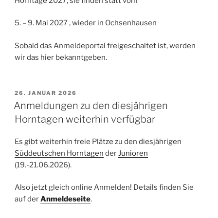
Horntage 2027, sie finden statt vom
5. – 9. Mai 2027 , wieder in Ochsenhausen
Sobald das Anmeldeportal freigeschaltet ist, werden
wir das hier bekanntgeben.
VERÖFFENTLICHT
26. JANUAR 2026
AM
Anmeldungen zu den diesjährigen
Horntagen weiterhin verfügbar
Es gibt weiterhin freie Plätze zu den diesjährigen
Süddeutschen Horntagen
der
Junioren
(19.-21.06.2026).
Also jetzt gleich online Anmelden! Details finden Sie
auf der
Anmeldeseite
.