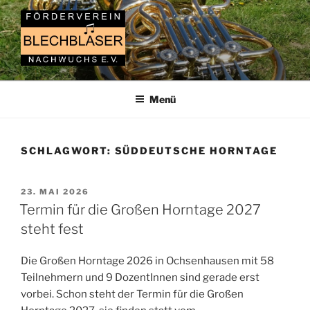
Zum
Inhalt
springen
FÖRDERVEREIN
Gemeinnütziger Verein zur Förderung junger, talentierter
Nachwuchsmusiker
BLECHBLÄSERNACHWUCHS
Menü
SCHLAGWORT:
SÜDDEUTSCHE HORNTAGE
VERÖFFENTLICHT
23. MAI 2026
AM
Termin für die Großen Horntage 2027
steht fest
Die Großen Horntage 2026 in Ochsenhausen mit 58
Teilnehmern und 9 DozentInnen sind gerade erst
vorbei. Schon steht der Termin für die Großen